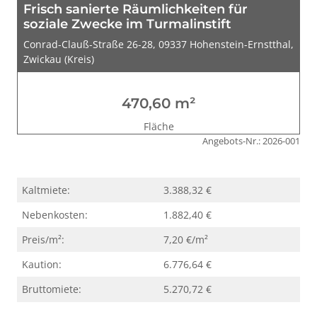
Frisch sanierte Räumlichkeiten für
soziale Zwecke im Turmalinstift
Conrad-Clauß-Straße 26-28, 09337 Hohenstein-Ernstthal,
Zwickau (Kreis)
470,60 m²
Fläche
Angebots-Nr.: 2026-001
Kaltmiete:
3.388,32 €
Nebenkosten:
1.882,40 €
Preis/m²:
7,20 €/m²
Kaution:
6.776,64 €
Bruttomiete:
5.270,72 €