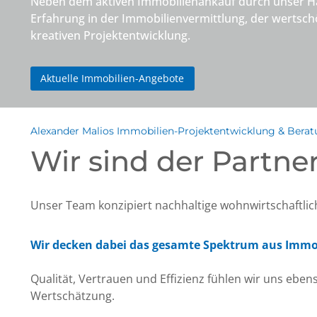
Neben dem aktiven Immobilienankauf durch unser Hau
Erfahrung in der Immobilienvermittlung, der werts
kreativen Projektentwicklung.
Aktuelle Immobilien-Angebote
Alexander Malios Immobilien-Projektentwicklung & Bera
Wir sind der Partner
Unser Team konzipiert nachhaltige wohnwirtschaftlich
Wir decken dabei das gesamte Spektrum aus Immob
Qualität, Vertrauen und Effizienz fühlen wir uns eben
Wertschätzung.