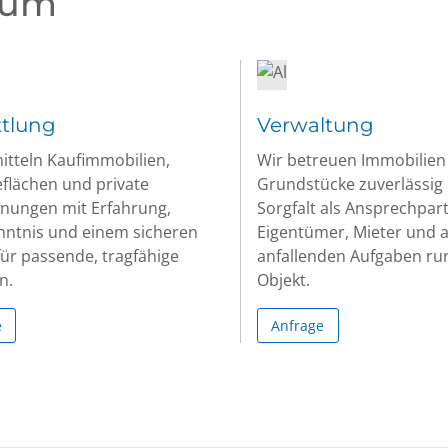
rum
ttlung
Verwaltung
itteln Kaufimmobilien,
Wir betreuen Immobilien
flächen und private
Grundstücke zuverlässig
nungen mit Erfahrung,
Sorgfalt als Ansprechpart
nntnis und einem sicheren
Eigentümer, Mieter und a
ür passende, tragfähige
anfallenden Aufgaben r
n.
Objekt.
e
Anfrage